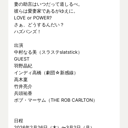
妻の助言はいつだって道しるべ。
彼らは愛妻家であるがゆえに。
LOVE or POWER? 
さぁ、どうするんだい？
ハズバンズ！
出演
中村なる美（スラステslatstick）
GUEST
羽野晶紀
インディ高橋（劇団☆新感線）
高木稟
竹井亮介
兵頭祐香
ボブ・マーサム（THE ROB CARLTON）
日程
2026年2月26日（木）〜3月2日（月）