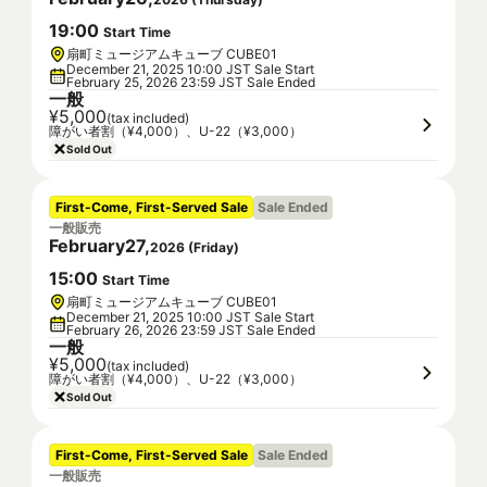
19
:
00
Start Time
扇町ミュージアムキューブ CUBE01
December 21, 2025 10:00 JST Sale Start
February 25, 2026 23:59 JST Sale Ended
一般
¥5,000
(tax included)
障がい者割（¥4,000）、U-22（¥3,000）
Sold Out
First-Come, First-Served Sale
Sale Ended
一般販売
February
27
,
2026
(
Friday
)
15
:
00
Start Time
扇町ミュージアムキューブ CUBE01
December 21, 2025 10:00 JST Sale Start
February 26, 2026 23:59 JST Sale Ended
一般
¥5,000
(tax included)
障がい者割（¥4,000）、U-22（¥3,000）
Sold Out
First-Come, First-Served Sale
Sale Ended
一般販売