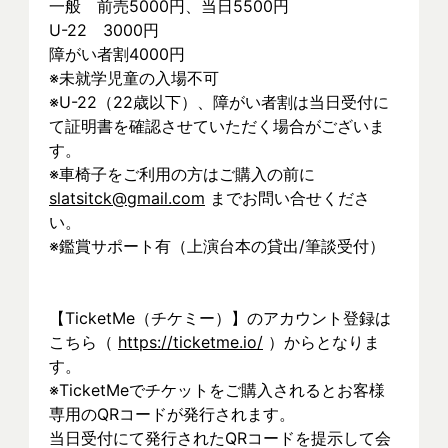
一般　前売5000円、当日5500円　　
U-22　3000円　　
障がい者割4000円
※未就学児童の入場不可
※U-22（22歳以下）、障がい者割は当日受付に
て証明書を確認させていただく場合がございま
す。
※車椅子をご利用の方はご購入の前に　
slatsitck@gmail.com
 までお問い合せくださ
い。
※鑑賞サポート有（上演台本の貸出/筆談受付）
【TicketMe（チケミー）】のアカウント登録は
こちら（ 
https://ticketme.io/
 ）からとなりま
す。
※TicketMeでチケットをご購入されるとお客様
専用のQRコードが発行されます。
当日受付にて発行されたQRコードを提示して会