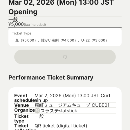
Mar 02, 2026 (Mon) 13:00 JST
Opening
一般
¥5,000
(tax included)
Ticket Type
一般（¥5,000）、障がい者割（¥4,000）、U-22（¥3,000）
Performance Ticket Summary
Event
Mar 2, 2026 (Mon) 13:00 JST
Curt
schedule
ain up
Venue
扇町ミュージアムキューブ CUBE01
Organizer
スラステslatstick
Ticket
一般
type
Ticket
QR ticket (digital ticket)