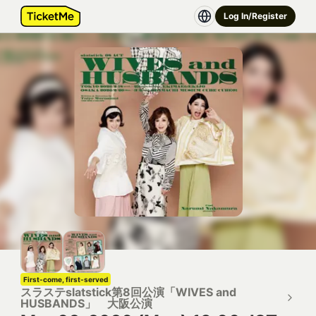
Log In/Register
First-come, first-served
スラステslatstick第8回公演「WIVES and
HUSBANDS」 大阪公演