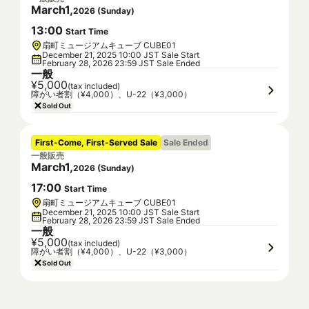
March
1
,
2026
(
Sunday
)
13
:
00
Start Time
扇町ミュージアムキューブ CUBE01
December 21, 2025 10:00 JST Sale Start
February 28, 2026 23:59 JST Sale Ended
一般
¥5,000
(tax included)
障がい者割（¥4,000）、U-22（¥3,000）
Sold Out
First-Come, First-Served Sale
Sale Ended
一般販売
March
1
,
2026
(
Sunday
)
17
:
00
Start Time
扇町ミュージアムキューブ CUBE01
December 21, 2025 10:00 JST Sale Start
February 28, 2026 23:59 JST Sale Ended
一般
¥5,000
(tax included)
障がい者割（¥4,000）、U-22（¥3,000）
Sold Out