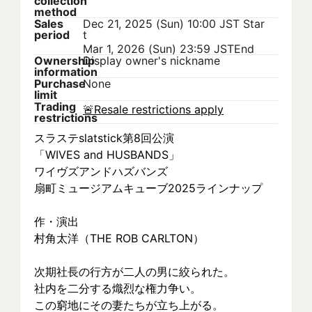
collection
method
Sales
Dec 21, 2025 (Sun) 10:00 JST
Star
period
t
Mar 1, 2026 (Sun) 23:59 JST
End
Ownership
Display owner's nickname
information
Purchase
None
limit
Trading
🚨
Resale restrictions apply
restrictions
スラステslatstick第8回公演
「WIVES and HUSBANDS」
ワイヴズアンドハズバンズ
扇町ミュージアムキューブ2025ラインナップ
作・演出
村角太洋（THE ROB CARLTON）
次期社長の行方が二人の男に絞られた。
社内を二分する熾烈な権力争い。 
この窮地にその妻たちが立ち上がる。